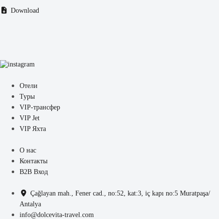
Download
Отели
Туры
VIP-трансфер
VIP Jet
VIP Яхта
О нас
Контакты
B2B Вход
Çağlayan mah., Fener cad., no:52, kat:3, iç kapı no:5 Muratpaşa/
Antalya
info@dolcevita-travel.com