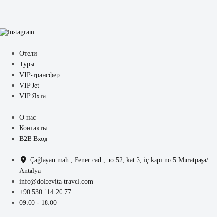
Отели
Туры
VIP-трансфер
VIP Jet
VIP Яхта
О нас
Контакты
B2B Вход
Çağlayan mah., Fener cad., no:52, kat:3, iç kapı no:5 Muratpaşa/
Antalya
info@dolcevita-travel.com
+90 530 114 20 77
09:00 - 18:00