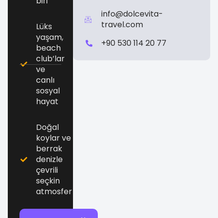
biri
info@dolcevita-
travel.com
Lüks
yaşam,
+90 530 114 20 77
beach
club’lar
ve
canlı
sosyal
hayat
Doğal
koylar ve
berrak
denizle
çevrili
seçkin
atmosfer