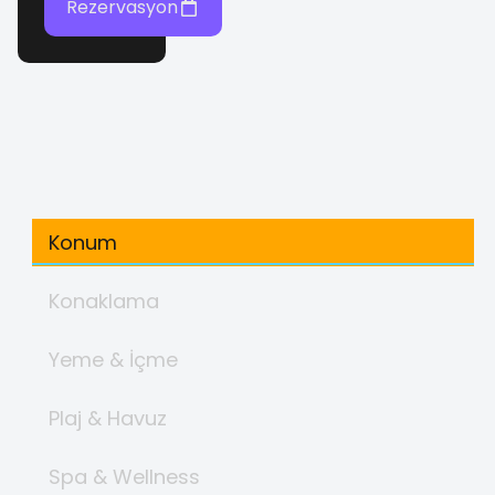
Rezervasyon
Konum
Konaklama
Yeme & İçme
Plaj & Havuz
Spa & Wellness