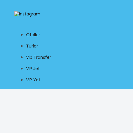
Oteller
Turlar
Vip Transfer
VIP Jet
VIP Yat
Hakkımızda
İletişim
B2b Giriş