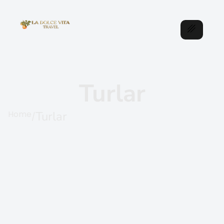
Turlar
Home
Turlar
/