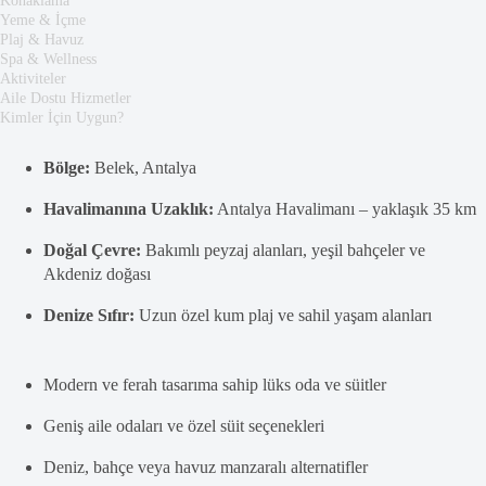
Konaklama
Yeme & İçme
Plaj & Havuz
Spa & Wellness
Aktiviteler
Aile Dostu Hizmetler
Kimler İçin Uygun?
Bölge:
Belek, Antalya
Havalimanına Uzaklık:
Antalya Havalimanı – yaklaşık 35 km
Doğal Çevre:
Bakımlı peyzaj alanları, yeşil bahçeler ve
Akdeniz doğası
Denize Sıfır:
Uzun özel kum plaj ve sahil yaşam alanları
Modern ve ferah tasarıma sahip lüks oda ve süitler
Geniş aile odaları ve özel süit seçenekleri
Deniz, bahçe veya havuz manzaralı alternatifler