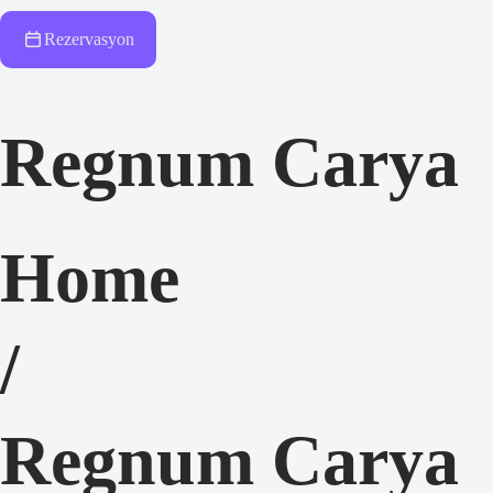
Rezervasyon
Regnum Carya
Home
/
Regnum Carya