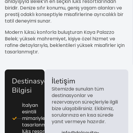
anlayışıyla Belek’in en seçkin lüks resortlarından
biridir. Denize sıfır konumu, geniş yaşam alanları ve
prestij odaklı konseptiyle misafirlerine ayrıcalıklı bir
tatil deneyimi sunar.
Modern lüksü konforla buluşturan Kaya Palazzo
Belek; yüksek mahremiyet, kişiye özel hizmet ve
rafine detaylarıyla, beklentileri yüksek misafirler için
tasarlanmıştır.
Destinasyon
İletişim
Bilgisi
Sitemizde sunulan tüm
destinasyonlar ve
rezervasyon süreçleriyle ilgili
İtalyan
bize ulaşabilirsiniz. Ekibimiz,
esintili
sorularınıza en kısa sürede
mimariyle
yanıt vermeye hazırdır.
tasarlanmış
lüks resort
info@dolcevita-