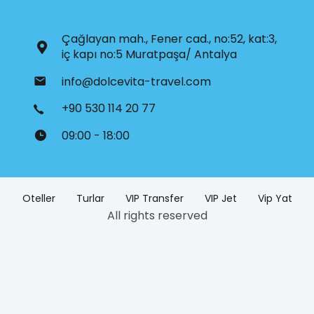
Çağlayan mah., Fener cad., no:52, kat:3,
iç kapı no:5 Muratpaşa/ Antalya
info@dolcevita-travel.com
+90 530 114 20 77
09:00 - 18:00
Oteller
Turlar
VIP Transfer
VIP Jet
Vip Yat
All rights reserved