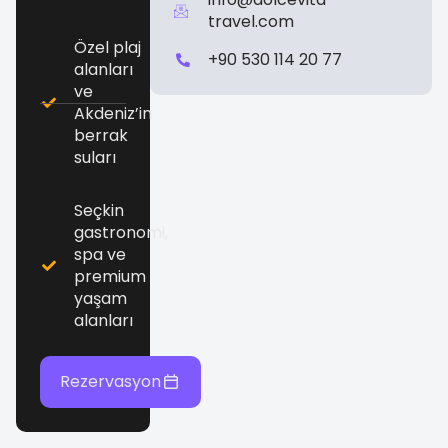
travel.com
Özel plaj
+90 530 114 20 77
alanları
ve
Akdeniz’in
berrak
suları
Seçkin
gastronomi,
spa ve
premium
yaşam
alanları
Rezervasyon