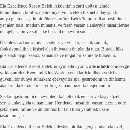
Ela Excellence Resort Belek, Akdeniz’in zarif doğası içinde
konumlanan; konfor, mahremiyet ve incelikli hizmet anlayışını bir
araya getiren seçkin bir lüks resort’tur. Belek’in prestijli atmosferinde
yer alan tesis, modern mimarisi ve ferah yaşam alanlarıyla misafirlerine
dengeli, sakin ve sofistike bir tatil deneyimi sunar.
Özenle tasarlanmış odalar, süitler ve villalar; estetik sadelik,
fonksiyonellik ve kişisel alan ihtiyacını ön planda tutar. Burada lüks,
gösterişli değil; sessiz, zamansız ve doğal bir zarafetle hissedilir.
Ela Excellence Resort Belek’in ayırt edici yönü,
aile odaklı concierge
yaklaşımıdır
. Everland Kids World, çocuklar için ilham verici ve
güvenli bir dünya sunarken; ebeveynler spa, gastronomi ve dinlenme
alanlarında kendilerine ayrılmış zamanı huzurla değerlendirir.
Seçkin gastronomi deneyimleri, kaliteli malzemeler ve kişiye özel
servis anlayışıyla tamamlanır. Her detay, misafirin yaşam tarzına göre
şekillenen, rafine ve unutulmaz bir tatil hissi yaratmak üzere
tasarlanmıştır.
Ela Excellence Resort Belek, ailesiyle birlikte gerçek anlamda özel,