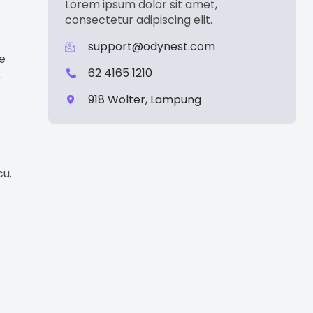
Lorem ipsum dolor sit amet,
consectetur adipiscing elit.
support@odynest.com
re
62 4165 1210
.
918 Wolter, Lampung
cu.