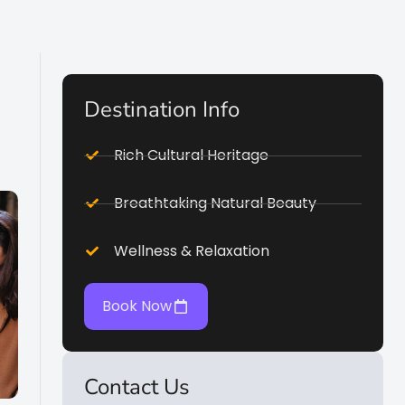
Destination Info
Rich Cultural Heritage
Breathtaking Natural Beauty
Wellness & Relaxation
Book Now
Contact Us